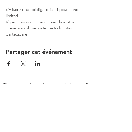
👉 Iscrizione obbligatoria – i posti sono 
limitati.
Vi preghiamo di confermare la vostra 
presenza solo se siete certi di poter 
partecipare.
Partager cet événement
Ringraziamo i nostri partner platino per il
loro sostegno