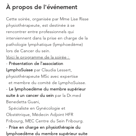
À propos de l'événement
Cette soirée, organisée par Mme Lise Risse 
physiothérapeute, est destinée à se 
rencontrer entre professionnels qui 
interviennent dans la prise en charge de la 
pathologie lymphatique (lymphoedème) 
lors de Cancer du sein.
Voici le programme de la soirée : 
- 
Présentation de l'association 
LymphoSuisse
 par Claudia Lessert, 
physiothérapeute MSc avec expertise  
  et membre du comité de LymphoSuisse.
- 
Le lymphoedème du membre supérieur 
suite à un cancer du sein
 par la Dr.med 
Benedetta Guani, 
  Spécialiste en Gynécologie et 
Obstétrique, Médecin Adjoint HFR 
Fribourg, MEC Centre du Sein Fribourg.
- 
Prise en charge en physiothérapie du 
lymphoedème du membre supérieur suite 