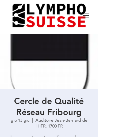
Cercle de Qualité
Réseau Fribourg
gio 13 giu
  |  
Auditoire Jean-Bernard de
l'HFR, 1700 FR