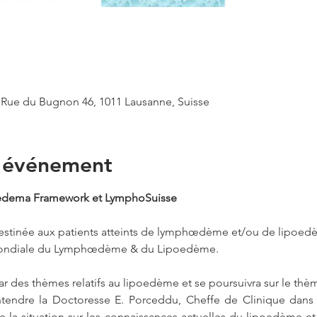
, Rue du Bugnon 46, 1011 Lausanne, Suisse
l'événement
edema Framework et LymphoSuisse
estinée aux patients atteints de lymphœdème et/ou de lipoedèm
 Mondiale du Lymphœdème & du Lipoedème.
ar des thèmes relatifs au lipoedème et se poursuivra sur le t
ntendre la Doctoresse E. Porceddu, Cheffe de Clinique dans 
 la situation sur les connaissances actuelles du lipoedème et