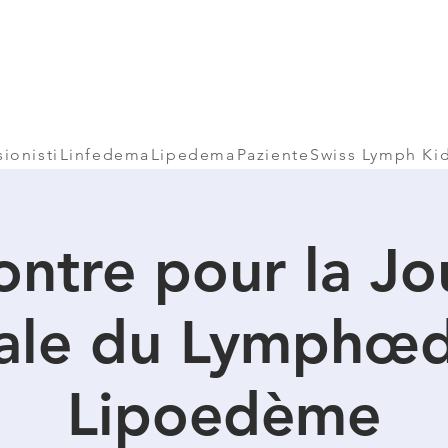
sionisti
Linfedema
Lipedema
Paziente
Swiss Lymph Ki
ontre pour la Jo
ale du Lymphœ
Lipoedème