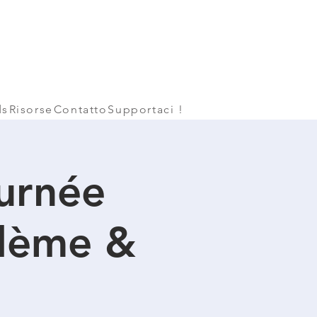
ds
Risorse
Contatto
Supportaci !
urnée
dème &