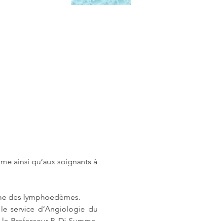
e ainsi qu’aux soignants à 
hème des lymphoedèmes.
le service d’Angiologie du 
 le Professeur P. Di Summa, 