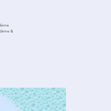
œdème
œdème &